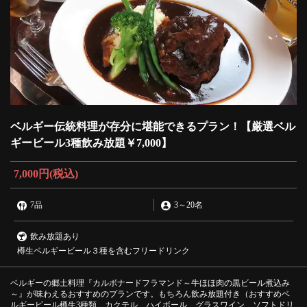
ベルギー伝統料理が存分に堪能できるプラン！【厳選ベル
ギービール3種飲み放題￥7,000】
7,000円
(税込)
7品
3
～
20名
飲み放題あり
樽生ベルギービール３種を含むフリードリンク
ベルギーの郷土料理『カルボナードフラマンド～牛ほほ肉の黒ビール煮込み
～』が味わえるおすすめのプランです。もちろん飲み放題付き（おすすめベ
ルギービール樽生3種類、カクテル、ハイボール、グラスワイン、ソフトドリ