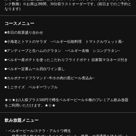
ンク数種）※お席は2時間、30分前ラストオーダーです。(前日までのご予約と
なります)
コースメニュー
■本日の前菜盛り合わせ
■小海老とトマトのサラダ ~ベルギー伝統料理 トマトクルヴェット風~
■アンディーブと生ハムのグラタン ~ベルギー名物 シコングラタン~
■ベルギー産ポテトを使ったこだわりフライドポテト 自家製マヨネーズ付き
■ベルギー定番ムール貝白ワイン蒸し
■カルボナードフラマンド~牛ホホ肉の黒ビール煮込み~
この店舗情報をシェアする
■ミニサイズ ベルギーワッフル
ベルギー伝統料理が存分に堪能できるプラン！【厳選ベル
★☆★お1人様プラス500円で樽生ベルギービール６種のプレミアム飲み放題
ギービール3種飲み放題￥7,000】 | Leuven（ルーヴェン）
をご利用いただけます。★☆★
品川店
東京都港区港南２-18-1 アトレ品川4階
飲み放題メニュー
https://leuven-shinagawa.owst.jp/courses/207273926
・ベルギービール/ステラ・アルトワ樽生