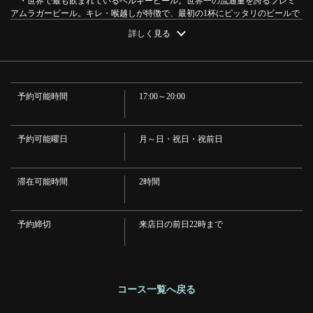
・世界で最も飲まれているベルギービール。世界一の流通量を誇るプレミ
お店情報をコピー
アムラガービール。キレ・喉越しが特徴で、最初の1杯にピッタリのビールで
す。
詳しく見る
・ベルギービール/ヒューガルデンホワイト樽生
・”世界で一番愛されているホワイトビール" 麦芽、ホップ、小麦の他にコ
リアンダーやオレンジなどのスパイスを加えて造られる清涼感が特徴です。
・ベルギービール/ヒューガルデンロゼ樽生
・ヒューガルデンホワイトの製法をベースにフランボワーズの果汁を使用
予約可能時間
17:00～20:00
し、フルーティーな香りと甘く優しい味わいのフルーツビールです。
閉じる
・ワイン（赤・白・泡）
・季節に合わせたワインを赤・白・泡を一種類ずつご用意しております。
・カクテル
予約可能曜日
月～日・祝日・祝前日
・ハイボール・レモンサワー・ウーロンハイ・カシスオレンジ・カシスグ
レープフルーツ・ライチグレープフルーツ・レゲエパンチ・ファジーネーブ
ル
滞在可能時間
2時間
・ソフトドリンク
・ウーロン茶・オレンジ・グレープフルーツ・クランベリー・マンゴー
・※内容が変更となる場合がございます。
予約締切
来店日の前日22時まで
コース一覧へ戻る